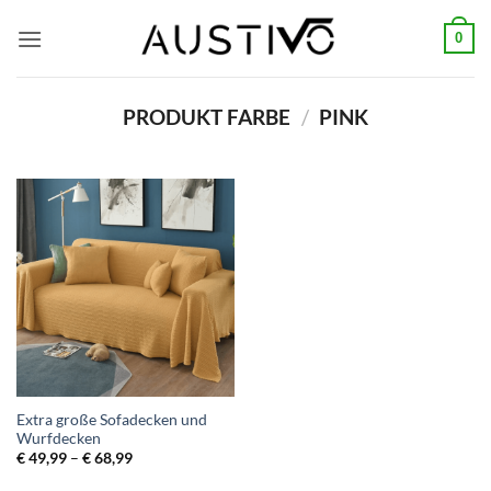
Zum
0
Inhalt
springen
PRODUKT FARBE
/
PINK
Extra große Sofadecken und
Wurfdecken
Preisspanne:
€
49,99
–
€
68,99
€ 49,99
bis