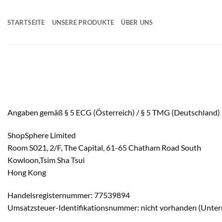
Zum
Inhalt
STARTSEITE
UNSERE PRODUKTE
ÜBER UNS
springen
Angaben gemäß § 5 ECG (Österreich) / § 5 TMG (Deutschland)
ShopSphere Limited
Room S021, 2/F, The Capital, 61-65 Chatham Road South
Kowloon,Tsim Sha Tsui
Hong Kong
Handelsregisternummer: 77539894
Umsatzsteuer-Identifikationsnummer: nicht vorhanden (Unter