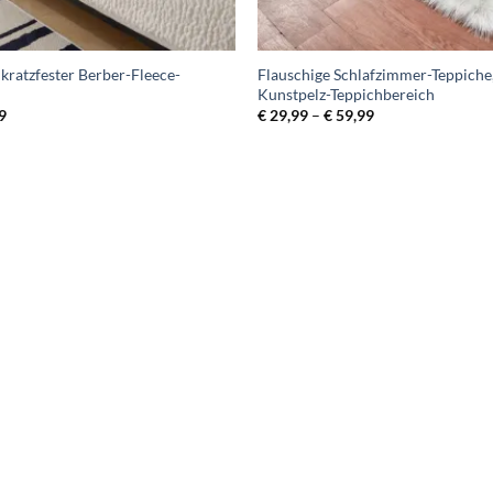
kratzfester Berber-Fleece-
Flauschige Schlafzimmer-Teppiche
Kunstpelz-Teppichbereich
Preisspanne:
Preisspanne:
9
€
29,99
–
€
59,99
€ 26,99
€ 29,99
bis
bis
€ 49,99
€ 59,99