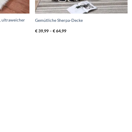
, ultraweicher
Gemütliche Sherpa-Decke
Preisspanne:
€
39,99
–
€
64,99
€ 39,99
bis
€ 64,99