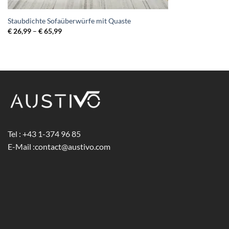
Staubdichte Sofaüberwürfe mit Quaste
Preisspanne:
€
26,99
–
€
65,99
€ 26,99
bis
€ 65,99
Tel : +43 1-374 96 85
E-Mail :
contact@austivo.com