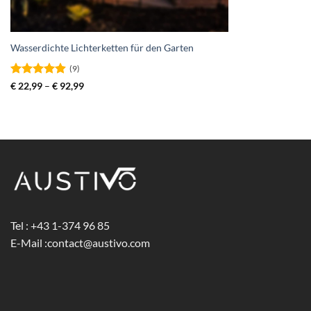
Wasserdichte Lichterketten für den Garten
(9)
Bewertet
Preisspanne:
€
22,99
–
€
92,99
€ 22,99
mit
4.89
bis
von 5
€ 92,99
Tel : +43 1-374 96 85
E-Mail :
contact@austivo.com