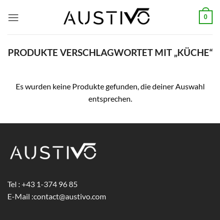
Zum
0
Inhalt
springen
PRODUKTE VERSCHLAGWORTET MIT „KÜCHE“
Es wurden keine Produkte gefunden, die deiner Auswahl
entsprechen.
Tel : +43 1-374 96 85
E-Mail :
contact@austivo.com