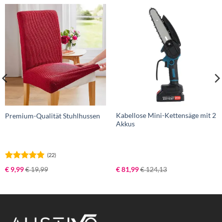
Kabellose Mini-Kettensäge mit 2
Premium-Qualität Stuhlhussen
Akkus
(22)
Bewertet
€
9,99
€
19,99
€
81,99
€
124,13
mit
4.91
von 5