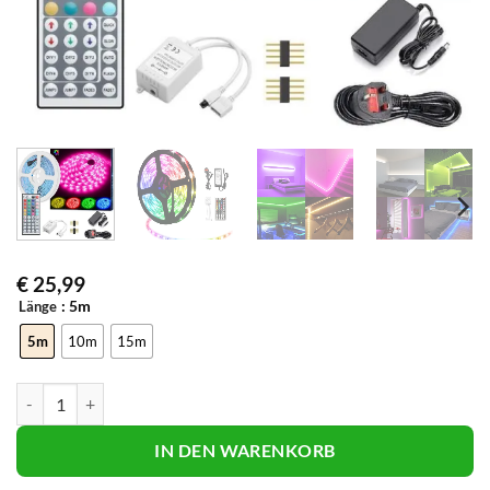
€
25,99
: 5m
Länge
5m
10m
15m
Farbwechsel-LED-Strip Menge
IN DEN WARENKORB