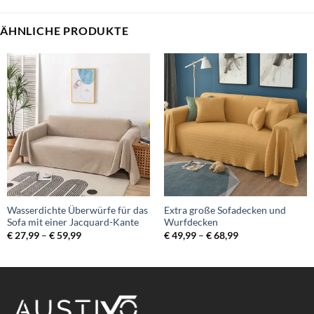
ÄHNLICHE PRODUKTE
Wasserdichte Überwürfe für das
Extra große Sofadecken und
Sofa mit einer Jacquard-Kante
Wurfdecken
Preisspanne:
Preisspanne:
€
27,99
–
€
59,99
€
49,99
–
€
68,99
€ 27,99
€ 49,99
bis
bis
€ 59,99
€ 68,99