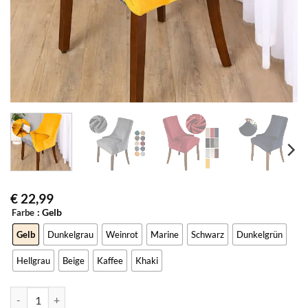
€
22,99
: Gelb
Farbe
Gelb
Dunkelgrau
Weinrot
Marine
Schwarz
Dunkelgrün
Hellgrau
Beige
Kaffee
Khaki
Stretch-Samt Hussen für armlosen Wingback-Stuhl Menge