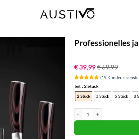
Professionelles j
€
39,99
€
69,99
(
19
Kundenrezensio
Bewertet
19
: 2 Stück
Set
mit
4.84
von 5,
2 Stück
3 Stück
5 Stück
8 
basierend
auf
Kundenbewertungen
Professionelles japanisches Mess