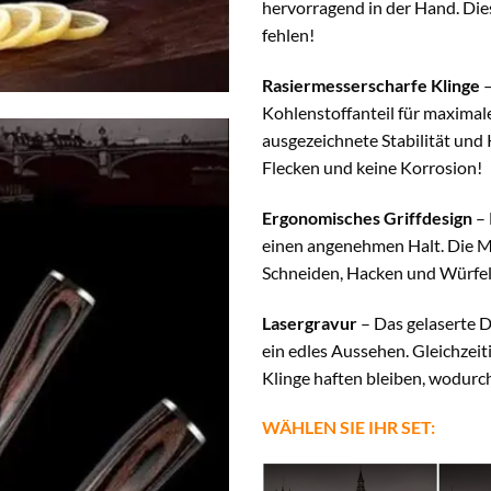
hervorragend in der Hand. Dies
fehlen!
Rasiermesserscharfe Klinge
–
Kohlenstoffanteil für maximal
ausgezeichnete Stabilität und K
Flecken und keine Korrosion!
Ergonomisches Griffdesign
– 
einen angenehmen Halt. Die Me
Schneiden, Hacken und Würfeln.
Lasergravur
– Das gelaserte D
ein edles Aussehen. Gleichzeit
Klinge haften bleiben, wodurc
WÄHLEN SIE IHR SET: