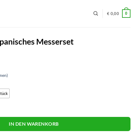
0
€
0,00
apanisches Messerset
nen)
Stück
erset Menge
IN DEN WARENKORB