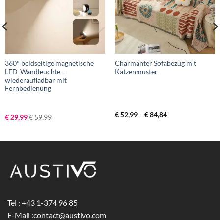
360° beidseitige magnetische
Charmanter Sofabezug mit
LED-Wandleuchte –
Katzenmuster
wiederaufladbar mit
Fernbedienung
Preisspanne:
€
52,99
–
€
84,84
€
29,99
€
59,99
€ 52,99
bis
€ 84,84
Tel : +43 1-374 96 85
E-Mail :
contact@austivo.com