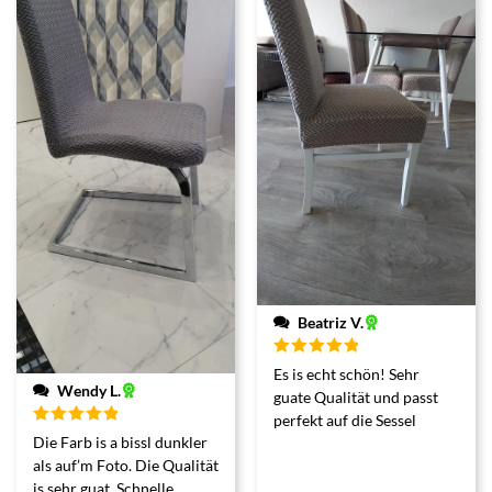
Beatriz V.
Bewertet
Es is echt schön! Sehr
mit
5
von 5
Wendy L.
guate Qualität und passt
perfekt auf die Sessel
Bewertet
Die Farb is a bissl dunkler
mit
5
von 5
als auf’m Foto. Die Qualität
is sehr guat. Schnelle