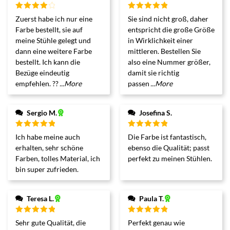
Bewertet
Bewertet
Zuerst habe ich nur eine
Sie sind nicht groß, daher
mit
4
mit
5
von 5
Farbe bestellt, sie auf
entspricht die große Größe
von 5
meine Stühle gelegt und
in Wirklichkeit einer
dann eine weitere Farbe
mittleren. Bestellen Sie
bestellt. Ich kann die
also eine Nummer größer,
Bezüge eindeutig
damit sie richtig
empfehlen. ??
...More
passen
...More
Sergio M.
Josefina S.
Bewertet
Bewertet
Ich habe meine auch
Die Farbe ist fantastisch,
mit
5
von 5
mit
5
von 5
erhalten, sehr schöne
ebenso die Qualität; passt
Farben, tolles Material, ich
perfekt zu meinen Stühlen.
bin super zufrieden.
Teresa L.
Paula T.
Bewertet
Bewertet
Sehr gute Qualität, die
Perfekt genau wie
mit
5
von 5
mit
5
von 5