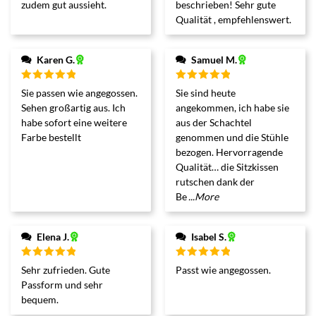
zudem gut aussieht.
beschrieben! Sehr gute
Qualität , empfehlenswert.
Karen G.
Samuel M.
Bewertet
Bewertet
Sie passen wie angegossen.
Sie sind heute
mit
5
von 5
mit
5
von 5
Sehen großartig aus. Ich
angekommen, ich habe sie
habe sofort eine weitere
aus der Schachtel
Farbe bestellt
genommen und die Stühle
bezogen. Hervorragende
Qualität… die Sitzkissen
rutschen dank der
Be
...More
Elena J.
Isabel S.
Bewertet
Bewertet
Sehr zufrieden. Gute
Passt wie angegossen.
mit
5
von 5
mit
5
von 5
Passform und sehr
bequem.