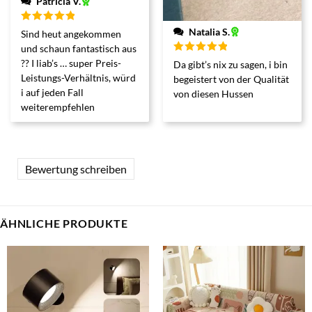
Patricia V.
Bewertet
Natalia S.
Sind heut angekommen
mit
5
von 5
und schaun fantastisch aus
Bewertet
?? I liab’s … super Preis-
Da gibt’s nix zu sagen, i bin
mit
5
von 5
Leistungs-Verhältnis, würd
begeistert von der Qualität
i auf jeden Fall
von diesen Hussen
weiterempfehlen
Bewertung schreiben
ÄHNLICHE PRODUKTE