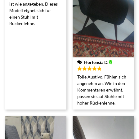
ist wie angegeben. Dieses
Modell eignet sich für
einen Stuhl mit
Rückenlehne.
Hortensia D.
Bewertet
Tolle Austivo. Fühlen sich
mit
5
von 5
angenehm an. Wie in den
Kommentaren erwähnt,
passen sie auf Stühle mit
hoher Rückenlehne.