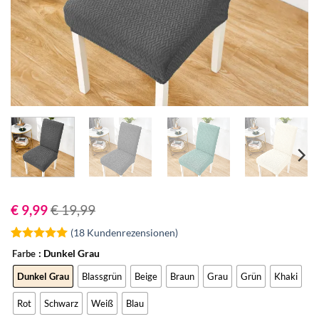
€
9,99
€
19,99
(
18
Kundenrezensionen)
Bewertet
18
: Dunkel Grau
Farbe
mit
4.94
von 5,
Dunkel Grau
Blassgrün
Beige
Braun
Grau
Grün
Khaki
basierend
auf
Rot
Schwarz
Weiß
Blau
Kundenbewertungen