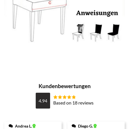
Kundenbewertungen
4.94
Based on 18 reviews
Bewertet mit
4.9444444444444
von 5
Andrea L.
Diego G.