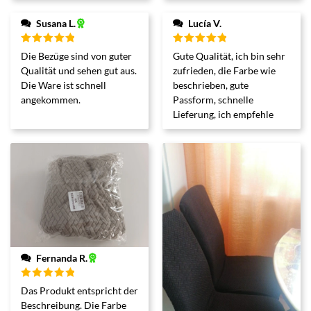
Susana L.
Lucía V.
Bewertet
Bewertet
Die Bezüge sind von guter
Gute Qualität, ich bin sehr
mit
5
von 5
mit
5
von 5
Qualität und sehen gut aus.
zufrieden, die Farbe wie
Die Ware ist schnell
beschrieben, gute
angekommen.
Passform, schnelle
Lieferung, ich empfehle
Fernanda R.
Bewertet
Das Produkt entspricht der
mit
5
von 5
Beschreibung. Die Farbe